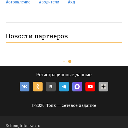
#
отравление
#
родители
#
яд
Новости партнеров
Регистрационные данные
© 2026, Толк — сетевое издание
©
Толк
,
tolknews.ru