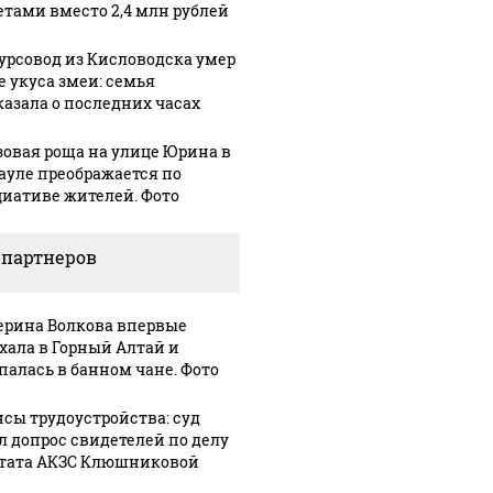
зетами вместо 2,4 млн рублей
урсовод из Кисловодска умер
е укуса змеи: семья
казала о последних часах
зовая роща на улице Юрина в
ауле преображается по
иативе жителей. Фото
 партнеров
ерина Волкова впервые
хала в Горный Алтай и
палась в банном чане. Фото
сы трудоустройства: суд
л допрос свидетелей по делу
тата АКЗС Клюшниковой