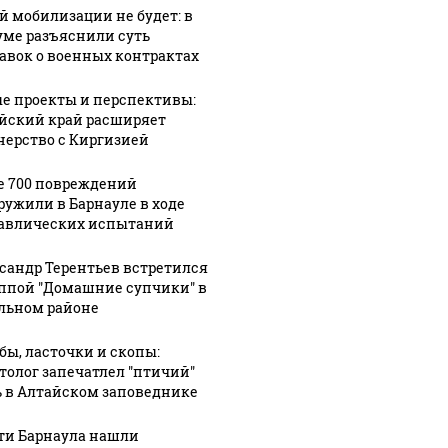
й мобилизации не будет: в
уме разъяснили суть
авок о военных контрактах
е проекты и перспективы:
йский край расширяет
нерство с Киргизией
е 700 повреждений
ружили в Барнауле в ходе
авлических испытаний
сандр Терентьев встретился
уппой "Домашние супчики" в
льном районе
бы, ласточки и скопы:
толог запечатлел "птичий"
 в Алтайском заповеднике
ти Барнаула нашли