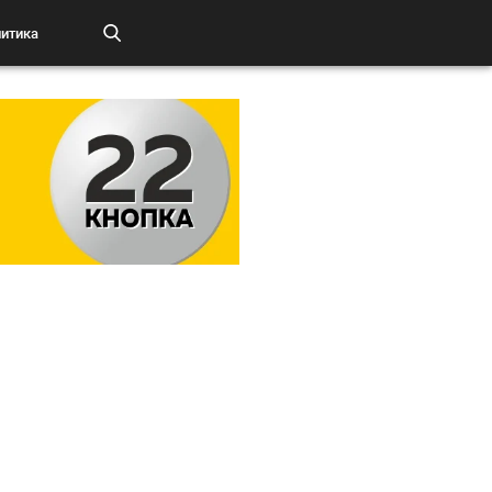
итика