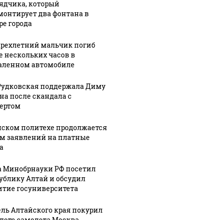
ядчика, который
монтирует два фонтана в
ре города
рехлетний мальчик погиб
е нескольких часов в
аленном автомобиле
Рудковская поддержала Диму
на после скандала с
ертом
мском политехе продолжается
м заявлений на платные
а
а Минобрнауки РФ посетил
ублику Алтай и обсудил
итие госуниверситета
ль Алтайского края покурил
алете самолета Москва —