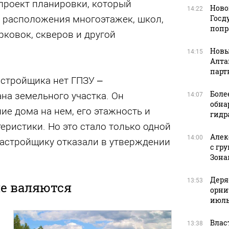
 проект планировки, который
Ново
14:22
Госд
 расположения многоэтажек, школ,
попр
рковок, скверов и другой
Новы
14:15
Алта
парт
астройщика нет ГПЗУ –
Боле
на земельного участка. Он
14:07
обна
е дома на нем, его этажность и
гидр
еристики. Но это стало только одной
Алек
14:00
застройщику отказали в утверждении
с гр
Зона
Деря
13:53
не валяются
орни
июль
Влас
13:38