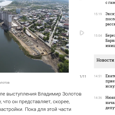
с га
Экск
15:19
посл
расс
Бере
15:04
Барн
иниц
Новости
Екат
14:51
1/11
прие
олотов
иску
але выступления Владимир Золотов
Нюан
14:36
 что он представляет, скорее,
нача
депу
астройки. Пока для этой части