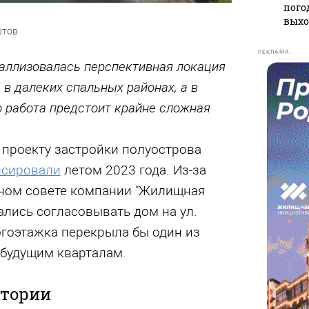
пого
вых
отов
РЕКЛАМА
таллизовалась перспективная локация
 в далеких спальных районах, а в
о работа предстоит крайне сложная
 проекту застройки полуострова
нсировали
летом 2023 года. Из-за
ьном совете компании "Жилищная
ались согласовывать дом на ул.
огоэтажка перекрыла бы один из
будущим кварталам.
стории