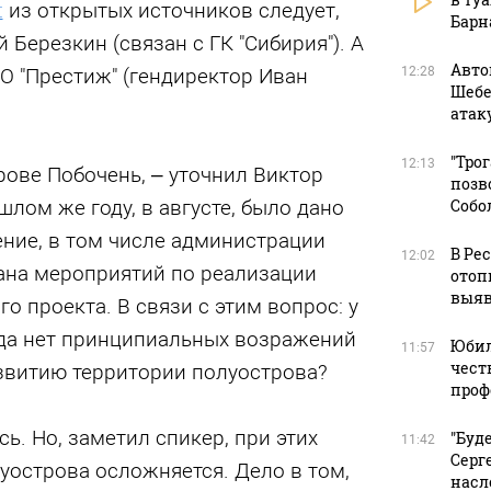
:
из открытых источников следует,
Барн
 Березкин (связан с ГК "Сибирия"). А
Авто
12:28
О "Престиж" (гендиректор Иван
Шебе
атак
"Тро
12:13
рове Побочень, – уточнил Виктор
позв
Собо
лом же году, в августе, было дано
ние, в том числе администрации
В Ре
12:02
лана мероприятий по реализации
отоп
выяв
о проекта. В связи с этим вопрос: у
да нет принципиальных возражений
Юбил
11:57
чест
звитию территории полуострова?
проф
ь. Но, заметил спикер, при этих
"Буд
11:42
Серг
уострова осложняется. Дело в том,
насл