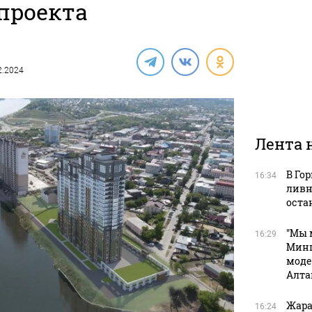
проекта
02.2024
Лента 
В Го
16:34
ливн
оста
"Мы 
16:29
Минп
моде
Алта
Жара
16:24