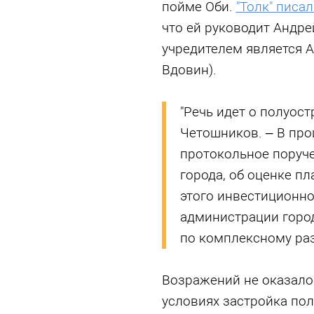
пойме Оби.
"Толк" писал
что ей руководит Андрей
учредителем является А
Вдовин).
"Речь идет о полуост
Четошников. – В прош
протокольное поруче
города, об оценке п
этого инвестиционног
администрации горо
по комплексному ра
Возражений не оказалос
условиях застройка пол