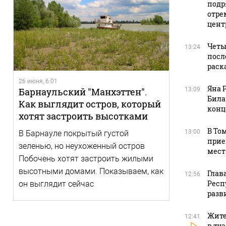
подр
отре
цент
Четы
13:24
посл
раск
26 июня, 6:01
Яна 
13:09
Барнаульский "Манхэттен".
Била
Как выглядит остров, который
конц
хотят застроить высотками
В То
13:00
В Барнауле покрытый густой
прие
зеленью, но неухоженный остров
мест
Побочень хотят застроить жилыми
высотными домами. Показываем, как
Глав
12:56
Респ
он выглядит сейчас
разв
Жите
12:41
в ту