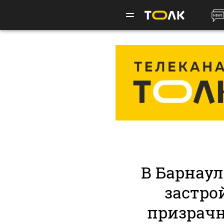
В Барнау
застрой
призрачн