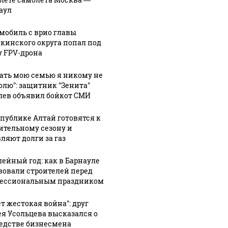
аул
мобиль с врио главы
кинского округа попал под
у FPV-дрона
гать мою семью я никому не
олю": защитник "Зенита"
лев объявил бойкот СМИ
спублике Алтай готовятся к
ительному сезону и
ляют долги за газ
ейный год: как в Барнауле
вовали строителей перед
ессиональным праздником
ет жестокая война": друг
ея Усольцева высказался о
едстве бизнесмена