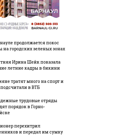
рнауле продолжается покос
ы на городских зеленых зонах
етняя Ирина Шейк показала
чие летние кадры в бикини
ияне тратят много на спорт и
 подсчитали в ВТБ
дежные трудовые отряды
дят порядок в Горно-
йске
ионер перехитрил
нников и передал им сумку