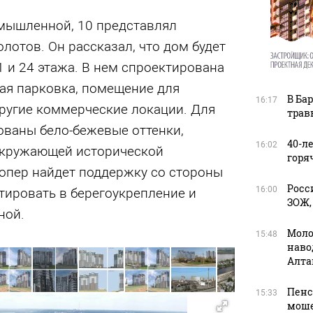
омышленной, 10 представлял
лотов. Он рассказал, что дом будет
1 и 24 этажа. В нем спроектирована
ая парковка, помещение для
В Ба
16:17
другие коммерческие локации. Для
трав
ованы бело-бежевые оттенки,
40-л
16:02
окружающей исторической
горя
лопер найдет поддержку со стороны
Росс
16:00
стировать в берегоукрепление и
ЗОЖ,
ной.
Моло
15:48
наво
Алта
Пенс
15:33
моше