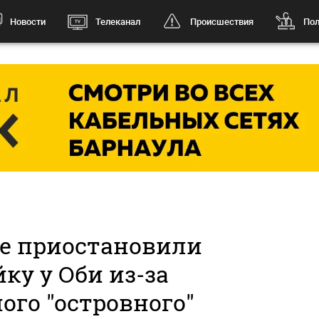
Новости
Телеканал
Происшествия
Пол
ле приостановили
ку у Оби из-за
ого "островного"