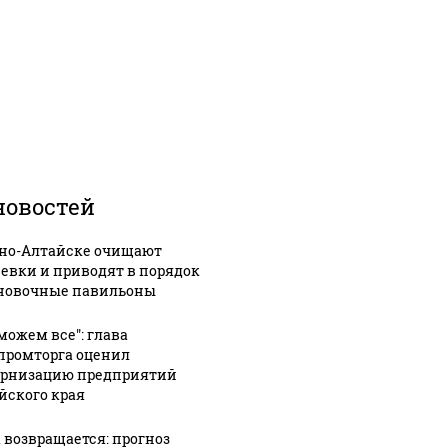
новостей
рно-Алтайске очищают
евки и приводят в порядок
новочные павильоны
можем все": глава
ромторга оценил
рнизацию предприятий
йского края
 возвращается: прогноз