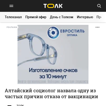
Телеканал
Прямой эфир
День с Толком
Интервью
Прог
РЕКЛАМА
Алтайский социолог назвала одну из
частых причин отказа от вакцинации