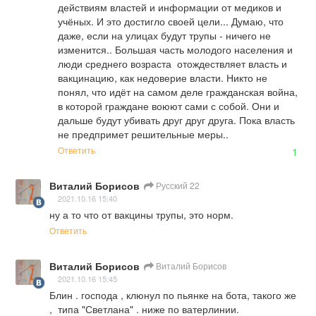
действиям властей и информации от медиков и 
учёных. И это достигло своей цели... Думаю, что 
даже, если на улицах будут трупы - ничего не 
изменится.. Большая часть молодого населения и 
люди среднего возраста  отождествляет власть и 
вакцинацию, как недоверие власти. Никто не 
понял, что идёт на самом деле гражданская война, 
в которой граждане воюют сами с собой. Они и 
дальше будут убивать друг друг друга. Пока власть 
не предпримет решительные меры..
Ответить
1
Виталий Борисов
Русский 22
2021.10.16 15:40
ну а то что от вакцины трупы, это норм.
Ответить
Виталий Борисов
Виталий Борисов
2021.10.16 15:45
Блин . господа , клюнул по пьянке на бота, такого же 
,  типа "Светлана" . ниже по ватерлинии.