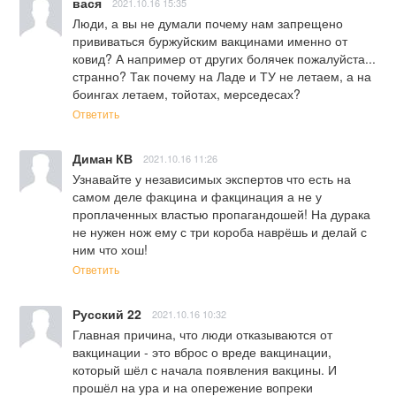
вася
2021.10.16 15:35
Люди, а вы не думали почему нам запрещено 
прививаться буржуйским вакцинами именно от 
ковид? А например от других болячек пожалуйста... 
странно? Так почему на Ладе и ТУ не летаем, а на 
боингах летаем, тойотах, мерседесах?
Ответить
Диман КВ
2021.10.16 11:26
Узнавайте у независимых экспертов что есть на 
самом деле факцина и факцинация а не у 
проплаченных властью пропагандошей! На дурака 
не нужен нож ему с три короба наврёшь и делай с 
ним что хош!
Ответить
Русский 22
2021.10.16 10:32
Главная причина, что люди отказываются от 
вакцинации - это вброс о вреде вакцинации, 
который шёл с начала появления вакцины. И 
прошёл на ура и на опережение вопреки 