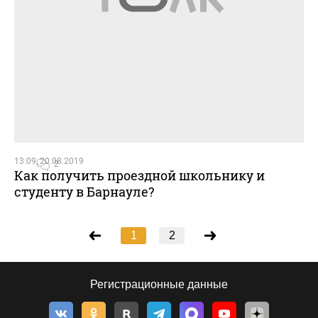
13:09, 20.08.2019
2
Как получить проездной школьнику и
студенту в Барнауле?
1
2
Регистрационные данные