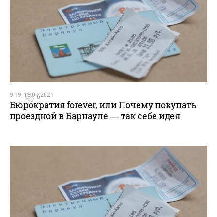
9:19, 18.01.2021
6
Бюрократия forever, или Почему покупать
проездной в Барнауле — так себе идея