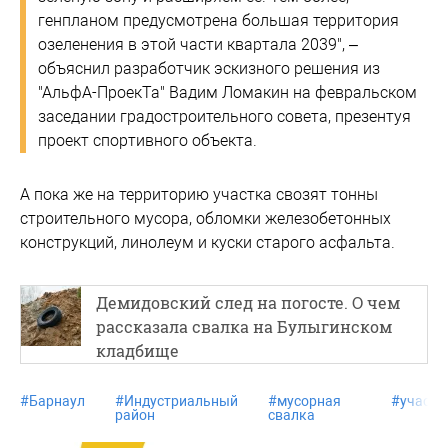
генпланом предусмотрена большая территория
озеленения в этой части квартала 2039", –
объяснил разработчик эскизного решения из
"АльфА-ПроекТа" Вадим Ломакин на февральском
заседании градостроительного совета, презентуя
проект спортивного объекта.
А пока же на территорию участка свозят тонны
строительного мусора, обломки железобетонных
конструкций, линолеум и куски старого асфальта.
Демидовский след на погосте. О чем
рассказала свалка на Булыгинском
кладбище
#
Барнаул
#
Индустриальный
#
мусорная
#
участк
район
свалка