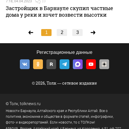
7:18, 04.04.2023
10
Застройщик в Барнауле скупил частные
дома у реки и хочет возвести высотки
1
2
3
Регистрационные данные
© 2026, Толк — сетевое издание
©
Толк
,
tolknews.ru
Новости Барнаула, Алтайского края и Республики Алтай. Все о
политике, экономике и обществе в формате статей, инфографики,
фото- и видеорепортажей. Если новости, то с ТОЛКом!
656049
, Россия, Алтайский край, г.
Барнаул
,
ул.Короленко, д.51, оф.202