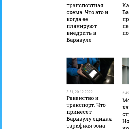
транспортная
Ка
схема. Что это и
Ба
когда ее
п
планируют
пе
внедрить в
по
Барнауле
8:51, 20.12.2022
6:49
Равенство и
Мо
транспорт. Что
ка
принесет
ст
Барнаулу единая
Но
тарифная зона
ух