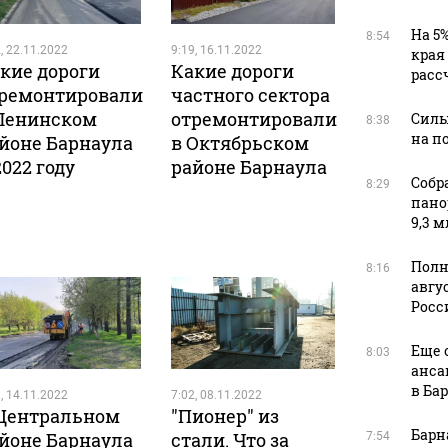
На 5
8:54
, 22.11.2022
9:19, 16.11.2022
края
кие дороги
Какие дороги
расс
ремонтировали
частного сектора
Ленинском
отремонтировали
Силы
8:38
на п
йоне Барнаула
в Октябрьском
2022 году
районе Барнаула
Собр
8:29
пано
9,3 м
Полн
8:16
авгус
Росс
Еще 
8:03
анса
в Ба
, 14.11.2022
7:02, 08.11.2022
Центральном
"Пионер" из
Барн
йоне Барнаула
стали. Что за
7:54