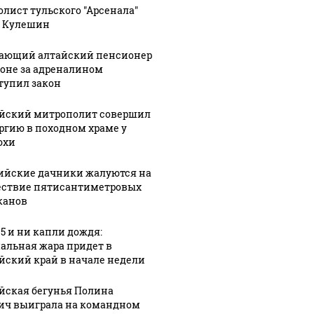
олист тульского "Арсенала"
 Кулешин
ающий алтайский пенсионер
гоне за адреналином
тупил закон
йский митрополит совершил
ргию в походном храме у
юхи
ийские дачники жалуются на
ствие пятисантиметровых
канов
35 и ни капли дождя:
альная жара придет в
йский край в начале недели
йская бегунья Полина
ич выиграла на командном