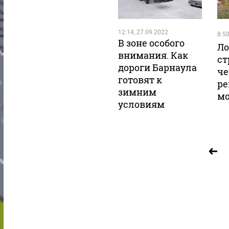
12:14, 27.09.2022
8:50
В зоне особого
Ло
внимания. Как
ст
дороги Барнаула
че
готовят к
ре
зимним
мо
условиям