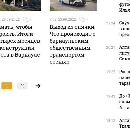
футб
Илья
, 23.09.2022
3
7:03, 23.09.2022
4
Скуч
21:24
мать, чтобы
Выход из спячки.
в по
роить. Итоги
Что происходит с
прес
тырех месяцев
барнаульским
конструкции
общественным
Алта
20:21
литу
ста в Барнауле
транспортом
Син
осенью
Росс
19:27
наше
тара
1
2
До +
18:43
аном
Алта
Алта
18:12
Ткал