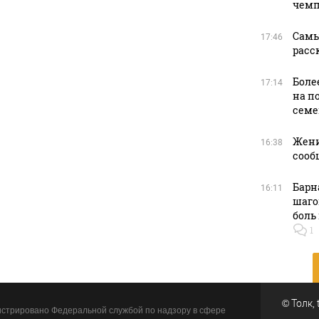
чемп
Самы
17:46
расс
Боле
17:14
на п
семе
Жени
16:38
сооб
Барн
16:11
шаго
боль 
1
©
Толк
,
стрировано Федеральной службой по надзору в сфере