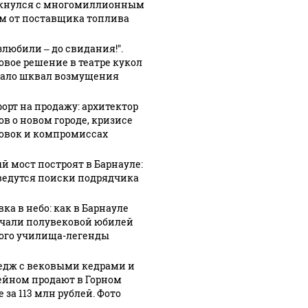
кнулся с многомиллионным
м от поставщика топлива
злюбили – до свидания!".
овое решение в театре кукол
ало шквал возмущения
орт на продажу: архитектор
ов о новом городе, кризисе
овок и компромиссах
й мост построят в Барнауле:
ведутся поиски подрядчика
ка в небо: как в Барнауле
чали полувековой юбилей
ого училища-легенды
едж с вековыми кедрами и
ейном продают в Горном
 за 113 млн рублей. Фото