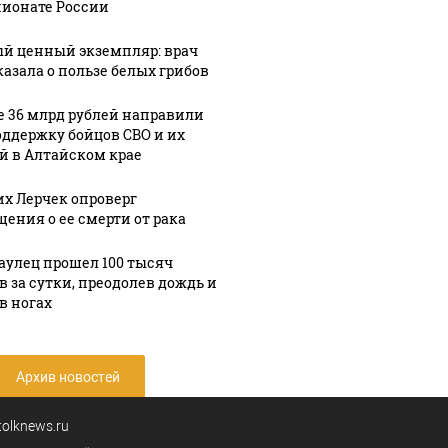
ионате России
й ценный экземпляр: врач
казала о пользе белых грибов
е 36 млрд рублей направили
оддержку бойцов СВО и их
й в Алтайском крае
х Лерчек опроверг
щения о ее смерти от рака
аулец прошел 100 тысяч
в за сутки, преодолев дождь и
в ногах
Архив новостей
tolknews.ru