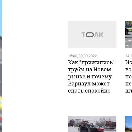
15:00, 30.09.2022
14:1
Как "прижились"
Ис
трубы на Новом
во
рынке и почему
по
Барнаул может
не
спать спокойно
ш