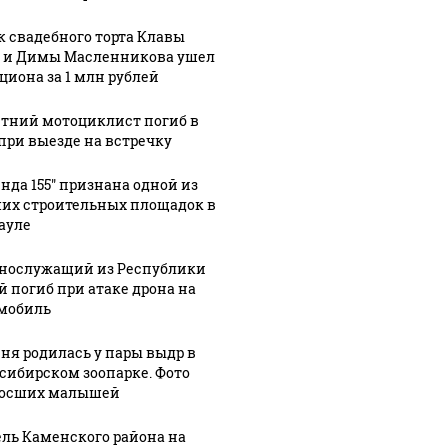
к свадебного торта Клавы
 и Димы Масленникова ушел
кциона за 1 млн рублей
етний мотоциклист погиб в
при выезде на встречку
енда 155" признана одной из
их строительных площадок в
ауле
нослужащий из Республики
й погиб при атаке дрона на
мобиль
ня родилась у пары выдр в
сибирском зоопарке. Фото
осших малышей
ль Каменского района на