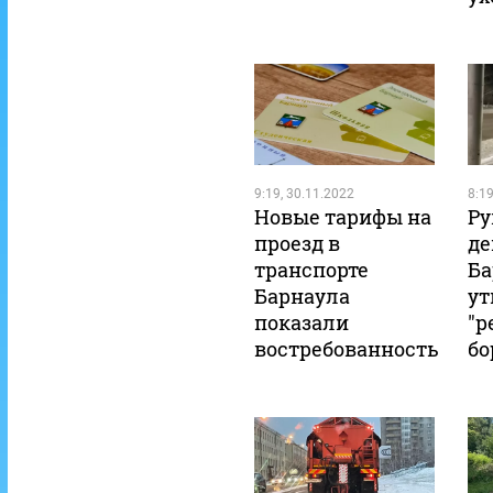
9:19, 30.11.2022
8:19
Новые тарифы на
Ру
проезд в
де
транспорте
Ба
Барнаула
ут
показали
"р
востребованность
бо