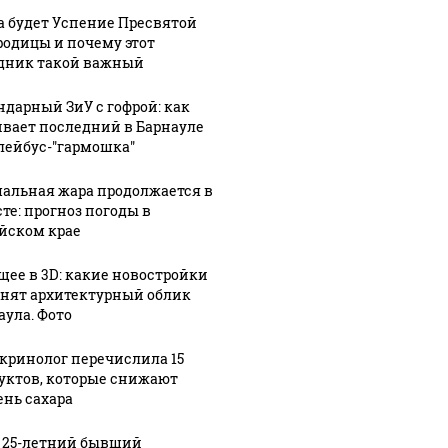
а будет Успение Пресвятой
родицы и почему этот
дник такой важный
ндарный ЗиУ с гофрой: как
вает последний в Барнауле
лейбус-"гармошка"
альная жара продолжается в
сте: прогноз погоды в
йском крае
щее в 3D: какие новостройки
нят архитектурный облик
аула. Фото
кринолог перечислила 15
уктов, которые снижают
ень сахара
 25-летний бывший