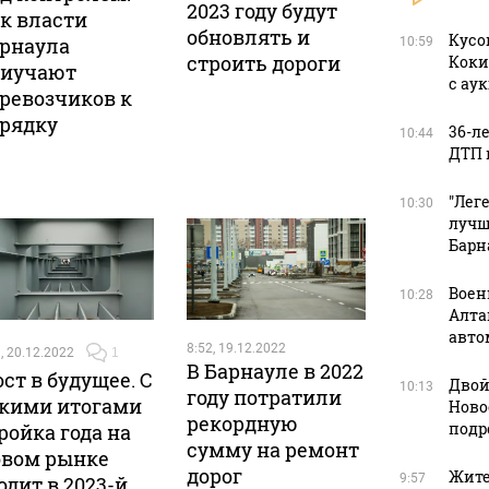
2023 году будут
к власти
обновлять и
Кусо
рнаула
10:59
строить дороги
Коки
риучают
с ау
ревозчиков к
рядку
36-л
10:44
ДТП 
"Лег
10:30
лучш
Барн
Воен
10:28
Алта
авто
8:52, 19.12.2022
, 20.12.2022
1
В Барнауле в 2022
ст в будущее. С
Двой
10:13
году потратили
кими итогами
Ново
рекордную
подр
ройка года на
сумму на ремонт
вом рынке
дорог
Жите
9:57
одит в 2023-й