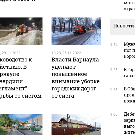
мото
охра
Новости
Мужч
9:42
ног 
, 29.11.2022
13:28, 25.11.2022
коро
ководство к
Власти Барнаула
йствию. В
уделяют
В Го
9:26
рнауле
повышенное
гара
вердили
внимание уборке
егламент"
городских дорог
В Об
9:11
пред
рьбы со снегом
от снега
вожд
Дебе
9:00
зарп
выго
жите