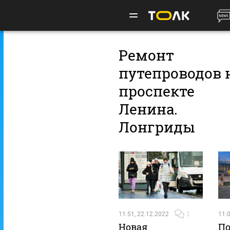
Ремонт
путепроводов 
проспекте
Ленина.
Лонгриды
11:51, 22.12.2022
1
11:0
Новая
По