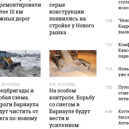
стол
ремонтировали
серые
иско
лее 10 км
конструкции
жных дорог
появились на
"Нев
7:38
стройке у Нового
Кадр
рынка
вызв
Комф
7:27
Квас
парк
Новы
7:15
уже 
, 20.10.2022
8:51, 12.10.2022
Путев
7:02
ецбригады и
На особом
отме
обая схема.
контроле. Борьбу
летн
роги Барнаула
со снегом в
дут чистить от
Барнауле будут
Котт
6:49
басс
ега по-новому
вести в
Алтае
усиленном