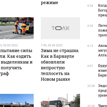
режиме
Когд
6:36
Бого
праз
Леге
6:24
пожи
трол
Аном
5, 30.09.2022
7:49, 30.09.2022
6:13
пытание силы
Зима не страшна.
авгу
Алта
ли. Как ездить
Как в Барнауле
 выделенкам и
обновляли
Буду
6:01
 получить
непростую
изме
траф
теплосеть на
Барн
Новом рынке
Эндо
23:28
прод
уров
Умер
22:26