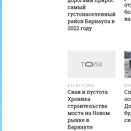
дорогами прирос
от
самый
бо
густонаселенный
ва
район Барнаула в
2022 году
8:51, 01.11.2022
8:51
Сваи и пустота.
Сп
Хроника
ос
строительства
До
моста на Новом
бу
рынке в
сн
Барнауле