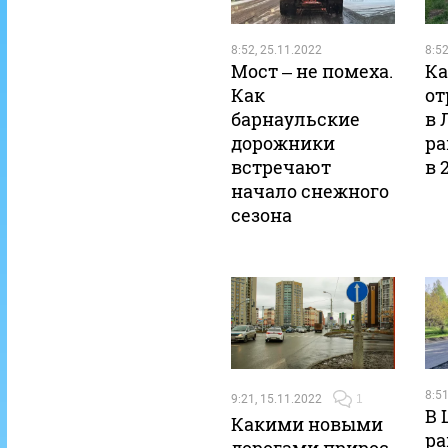
8:52, 25.11.2022
8:52
Мост – не помеха.
Ка
Как
от
барнаульские
в 
дорожники
ра
встречают
в 
начало снежного
сезона
8:51
9:21, 15.11.2022
1
В 
Какими новыми
ра