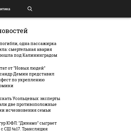
итика
новостей
 погибли, одна пассажирка
ла: смертельная авария
зошла под Калининградом
тат от "Новых людей"
сандр Демин представил
фест по укреплению
омики
искать Усольцевых: эксперты
али две противоположные
ии исчезновения семьи
 тур ЮФЛ: "Динамо" сыграет
 с СШ №17. Трансляция