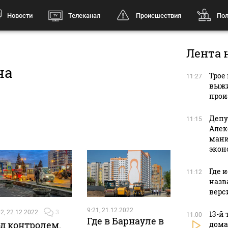
Новости
Телеканал
Происшествия
Пол
Лента 
на
Трое
11:27
выжи
прои
Депу
11:15
Алек
мани
экон
Где 
11:12
назв
верс
9:21, 21.12.2022
2, 22.12.2022
3
13-й
11:00
Где в Барнауле в
д контролем.
дома