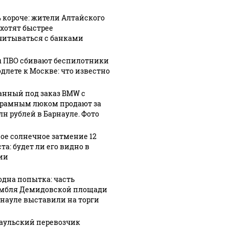
% короче: жители Алтайского
 хотят быстрее
читываться с банками
 ПВО сбивают беспилотники
одлете к Москве: что известно
анный под заказ BMW с
рамным люком продают за
лн рублей в Барнауле. Фото
ое солнечное затмение 12
та: будет ли его видно в
ии
одна попытка: часть
мбля Демидовской площади
рнауле выставили на торги
аульский перевозчик