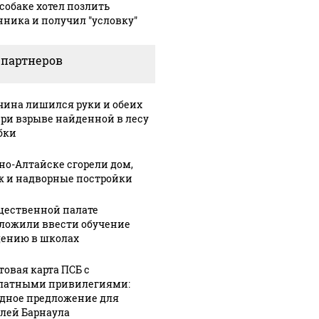
собаке хотел позлить
нника и получил "условку"
 партнеров
ина лишился руки и обеих
при взрыве найденной в лесу
бки
рно-Алтайске сгорели дом,
ж и надворные постройки
щественной палате
ложили ввести обучение
ению в школах
товая карта ПСБ с
латными привилегиями:
дное предложение для
лей Барнаула